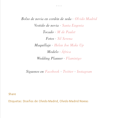
· · ·
Bolso de novia en cordón de seda ·
Olvido Madri
d
Vestido de novia ·
Santa Eugeni
a
Tocado ·
M de Paulet
Fotos ·
Sil Serena
Maquillaje ·
Helen Joe Make Up
Modelo ·
Á
fric
a
Wedding Planner ·
Flamintg
o
Síguenos en
Facebook
·
Twitter
·
Instagram
Share
Etiquetas:
Diseños de Olvido Madrid
Olvido Madrid Novias