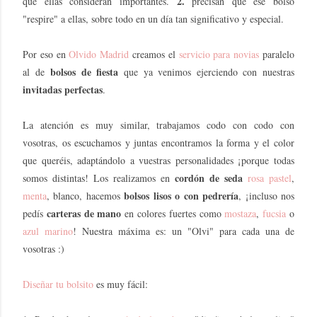
2.
que ellas consideran importantes.
precisan que ese bolso
"respire" a ellas, sobre todo en un día tan significativo y especial.
Por eso en
Olvido Madrid
creamos el
servicio para novias
paralelo
bolsos de fiesta
al de
que ya venimos ejerciendo con nuestras
invitadas perfectas
.
La atención es muy similar, trabajamos codo con codo con
vosotras, os escuchamos y juntas encontramos la forma y el color
que queréis, adaptándolo a vuestras personalidades ¡porque todas
cordón de seda
somos distintas! Los realizamos en
rosa pastel
,
bolsos lisos o con pedrería
menta
, blanco, hacemos
, ¡incluso nos
carteras de mano
pedís
en colores fuertes como
mostaza
,
fucsia
o
azul marino
! Nuestra máxima es: un "Olvi" para cada una de
vosotras :)
Diseñar tu bolsito
es muy fácil: