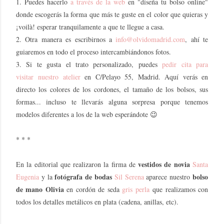
1. Puedes hacerlo
a través de la web
en "diseña tu bolso online"
donde escogerás la forma que más te guste en el color que quieras y
¡voilà! esperar tranquilamente a que te llegue a casa.
2. Otra manera es escribirnos a
info@olvidomadrid.com
, ahí te
guiaremos en todo el proceso intercambiándonos fotos.
3. Si te gusta el trato personalizado, puedes
pedir cita para
visitar
nuestro atelier
en C/Pelayo 55, Madrid. Aquí verás en
directo los colores de los cordones, el tamaño de los bolsos, sus
formas... incluso te llevarás alguna sorpresa porque tenemos
modelos diferentes a los de la web esperándote 😉
* * *
vestidos de novia
En la editorial que realizaron la firma de
Santa
fotógrafa de bodas
bolso
Eugenia
y la
Sil Serena
aparece nuestro
de mano Olivia
en cordón de seda
gris perla
que realizamos con
todos los detalles metálicos en plata (cadena, anillas, etc).