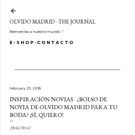
Skip to main content
OLVIDO MADRID · THE JOURNAL
Bienvenida a nuestro mundo ♡
E - S H O P
C O N T A C T O
__________________________________________________
February 23, 2018
INSPIRACIÓN NOVIAS · ¿BOLSO DE
NOVIA DE OLVIDO MADRID PARA TU
BODA? ¡SÍ, QUIERO!
¡Hola Olvis!