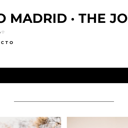
Skip to main content
O MADRID · THE J
o ♡
 C T O
__________________________________________________