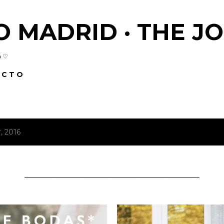
Skip to main content
O MADRID · THE J
o ♡
 C T O
, 2016
__________________________________________________